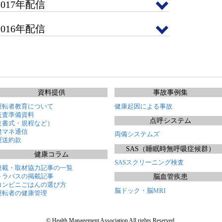
2017年配信
2016年配信
資料提供
事故事例集
運転者教育について
健康起因による事故
監査準備資料
点呼システム
（書式・規程など）
健マネ通信
両備システムズ
運送約款
SAS（睡眠時無呼吸症候群）
健康コラム
SASスクリーニング検査
連載・取材協力記事の一覧
トラバスの掲載記事
脳血管疾患
コンビニごはんの選び方
脳ドック・脳MRI
運転者の健康管理
© Health Management Association All rights Reserved.