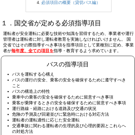
必須項目の概要（貸切バス編）
１．国交省が定める必須指導項目
運転者が安全運転に必要な技術や知識を習得するため、事業者や運行
管理者は運転者に対し運転者教育を実施しなければいけません。 国
交省ではその際指導すべき事項を指導項目として業種別に定め、事業
者が
毎年度、全ての項目を
指導・教育するよう求めています。
バスの指導項目
バスを運転する心構え
バスの運行の安全、乗客の安全を確保するために遵守すべき
こと
バスの構造上の特性
乗車中の乗客の安全を確保するために留意すべき事項
乗客が乗降するときの安全を確保するために留意すべき事項
運行路線・経路における道路及び交通の状況
危険の予測及び回避並びに緊急時における対応方法
運転者の運転適性に応じた安全運転
交通事故に関わる運転者の生理的及び心理的要因とこれらへ
の対処方法