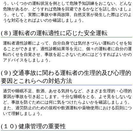
う。いくつかの運転状況を例として危険予知訓練をおこない、どんな
危険があるか、どうすれば危険を回避できるかなどを話し合いましょ
う。そして、実際に事故や車両故障、自然災害が発生した際はどのよ
うな対応をとればよいのか確認しましょう。
(８) 運転者の運転適性に応じた安全運転
運転者適性診断によって、自分自身では気付きづらい運転のくせを知
ることができます。適性診断結果等を元に、個々の運転者に自分の運
転のくせを自覚させ、事故を起こさないためにはどうすればよいかの
アドバイスをしましょう。
(９) 交通事故に関わる運転者の生理的及び心理的
要因とこれらへの対処方法
過労や睡眠不足、飲酒、あせる気持ちなど、さまざま生理的・心理的
要因が事故を引き起こします。十分な睡眠をとる、よそ見をしないな
ど、事故を防ぐためには何に気をつけたらよいかを確認しましょう。
また、過労防止のための規程や飲酒運転や薬物使用における罰則につ
いて理解しましょう。
(１０) 健康管理の重要性