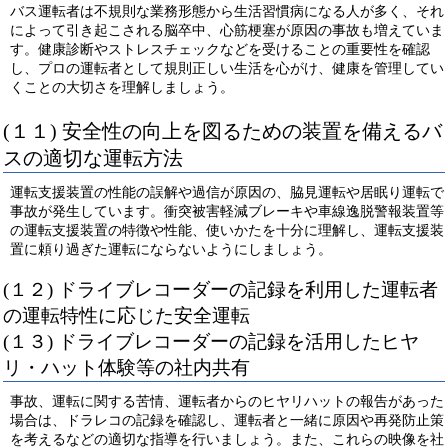
バス運転者は不規則な業務形態から生活習慣病になる人が多く、それ
によって引き起こされる脳卒中、心筋梗塞が原因の事故も増えていま
す。健康診断やストレスチェックなどを受けることの重要性を確認
し、プロの運転者として規則正しい生活を心がけ、健康を管理してい
くことの大切さを理解しましょう。
(１１) 安全性の向上を図るための装置を備えるバ
スの適切な運転方法
運転支援装置の性能の誤解や過信が原因の、脇見運転や居眠り運転で
事故が発生しています。衝突被害軽減ブレーキや車線逸脱警報装置等
の運転支援装置の特徴や性能、使いかたを十分に理解し、運転支援装
置に頼り過ぎた運転にならないようにしましょう。
(１２) ドライブレコーダーの記録を利用した運転者
の運転特性に応じた安全運転
(１３) ドライブレコーダーの記録を活用したヒヤ
リ・ハット体験等の社内共有
事故、運転に関する苦情、運転者からのヒヤリハットの報告があった
場合は、ドラレコの記録を確認し、運転者と一緒に原因や再発防止策
を考えるなどの適切な指導を行いましょう。また、これらの映像を社