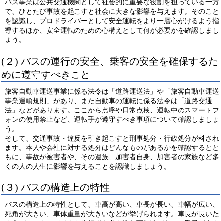
バス事業は公共交通機関として社会的に重要な役割を担っている一方
で、ひとたび事故を起こすと社会に大きな影響を与えます。そのこと
を認識し、プロドライバーとして安全運転をより一層心がけるよう指
導するほか、安全運転のための心構えとして何が必要かを確認しまし
ょう。
(２) バスの運行の安全、乗客の安全を確保するた
めに遵守すべきこと
旅客自動車運送事業に係る法令は「道路運送法」や「旅客自動車運送
事業運輸規則」があり、また自動車の運転に係る法令は「道路交通
法」などがあります。ここから点呼や日常点検、運転中のスマートフ
ォンの使用禁止など、運転手が遵守すべき事項について確認しましょ
う。
そして、交通事故・違反を引き起こすと刑事処分・行政処分が科され
ます。本人や会社に対する処分はどんなものがあるかを確認するとと
もに、事故が被害者や、その遺族、加害者自身、加害者の家族など多
くの人の人生に影響を与えることを認識しましょう。
(３) バスの構造上の特性
バスの構造上の特性として、車高が高い、車長が長い、車幅が広い、
死角が大きい、車体重量が大きいなどが挙げられます。車長が長いた