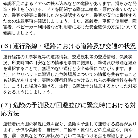
確認不足によるドアへの挟み込みなどの危険があります。滑らかな発
進・停止を心がける、ドアを開閉する際は二輪車・原付が来ていない
か、乗客が確実に乗降したかを確認するなど、乗客が安全に乗降する
ための注意事項を確認しましょう。また、高齢者、車椅子使用者、障
害者、ベビーカー利用者など利用者に応じた安全確保の方法について
確認しましょう。
(６) 運行路線・経路における道路及び交通の状況
運行経路の工事状況等の道路情報、交通規制等の交通情報、気象状
況、所要時間の目安などの情報を事前に把握し、準備及び最適な経路
を選択することで、無理のない運行と安全確保につながります。ま
た、ヒヤリハットに遭遇した危険場所についての情報を共有すること
も効果があります。実際の運行経路におけるこれらの事前情報を共有
し、こうした場所を避ける、走行する際は十分注意するといった対応
をとるようにしましょう。
(７) 危険の予測及び回避並びに緊急時における対
応方法
運転者は周囲の状況に気を配り、危険を予測して運転する必要があり
ます。子供や高齢者、自転車、二輪車・原付などの注意点や、雨や
雪、霧、強風などの気象状況において気をつける点を確認しましょ