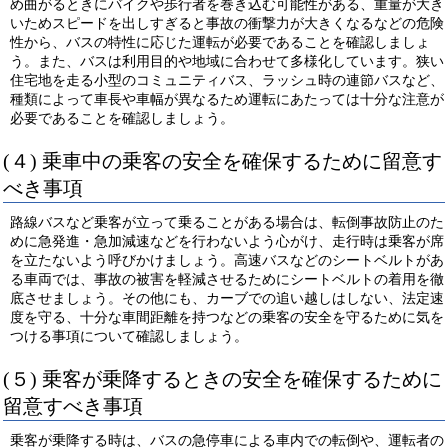
め曲がるときにバイクや歩行者を巻き込む可能性がある、重量が大き
いためスピードを出しすぎると事故の衝撃力が大きくなるなどの危険
性から、バスの特性に応じた運転が必要であることを確認しましょ
う。また、バスは利用目的や地域に合わせて多様化しています。狭い
住宅地を走る小型のコミュニティバス、ラッシュ時の連節バスなど、
種類によって車長や車幅が異なるため運転にあたっては十分な注意が
必要であることを確認しましょう。
(４) 乗車中の乗客の安全を確保するために留意す
べき事項
路線バスなど乗客が立って乗ることがある場合は、転倒事故防止のた
めに急発進・急加減速などを行わないよう心がけ、走行時は乗客が席
を立たないよう呼びかけましょう。高速バスなどのシートベルトがあ
る車両では、事故の被害を軽減させるためにシートベルトの着用を徹
底させましょう。その他にも、カーブでの追い越しはしない、法定速
度を守る、十分な車間距離を持つなどの乗客の安全を守るために気を
つける事項について確認しましょう。
(５) 乗客が乗降するときの安全を確保するために
留意すべき事項
乗客が乗降する時は、バスの急停車による車内での転倒や、運転者の