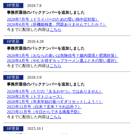
HP更新
2026.7.8
事務所通信のバックナンバーを追加しました
2026年7月号（ドライバーのための賢い熱中症対策）
2026年6月号（肝機能検査、問題ありませんでしたか？）
今までに配信した内容は
こちら
HP更新
2026.4.28
事務所通信のバックナンバーを追加しました
2026年5月号（おならの臭いは危険信号？腸内環境と肥満対策）
2026年4月号（やむを得ずカップラーメン選ぶときの賢い選択）
今までに配信した内容は
こちら
HP更新
2026.3.9
事務所通信のバックナンバーを追加しました
2026年3月号（ただの『太るおやつ』ではありません）
2026年2月号（トマトジュース）
2026年1月号（年末年始の食べすぎリセットしよう！）
2025年12月号（白米？玄米？それ以外？）
2025年11月号（今日からできる痛風予防）
今までに配信した内容は
こちら
HP更新
2025.10.1