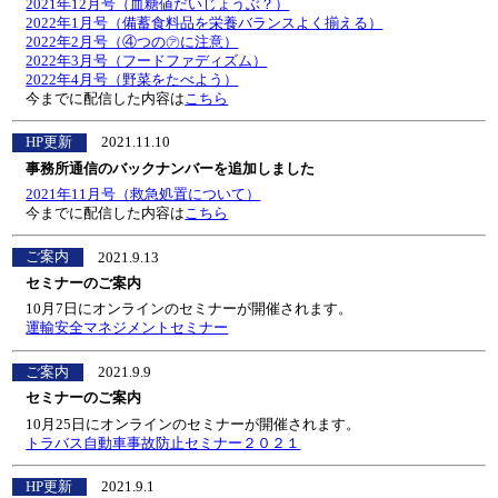
2021年12月号（血糖値だいじょうぶ？）
2022年1月号（備蓄食料品を栄養バランスよく揃える）
2022年2月号（④つの㋐に注意）
2022年3月号（フードファディズム）
2022年4月号（野菜をたべよう）
今までに配信した内容は
こちら
HP更新
2021.11.10
事務所通信のバックナンバーを追加しました
2021年11月号（救急処置について）
今までに配信した内容は
こちら
ご案内
2021.9.13
セミナーのご案内
10月7日にオンラインのセミナーが開催されます。
運輸安全マネジメントセミナー
ご案内
2021.9.9
セミナーのご案内
10月25日にオンラインのセミナーが開催されます。
トラバス自動車事故防止セミナー２０２１
HP更新
2021.9.1