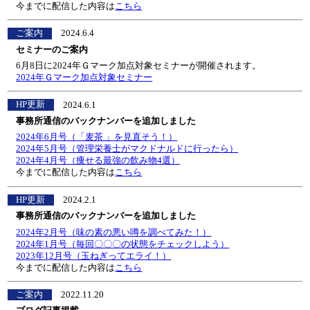
今までに配信した内容は
こちら
ご案内
2024.6.4
セミナーのご案内
6月8日に2024年Ｇマーク加点対象セミナーが開催されます。
2024年Ｇマーク加点対象セミナー
HP更新
2024.6.1
事務所通信のバックナンバーを追加しました
2024年6月号（「麦茶 」を見直そう！）
2024年5月号（管理栄養士がマクドナルドに行ったら）
2024年4月号（痩せる最強の飲み物4選）
今までに配信した内容は
こちら
HP更新
2024.2.1
事務所通信のバックナンバーを追加しました
2024年2月号（味の素の悪い噂を調べてみた！）
2024年1月号（毎回〇〇〇の状態をチェックしよう）
2023年12月号（玉ねぎってエライ！）
今までに配信した内容は
こちら
ご案内
2022.11.20