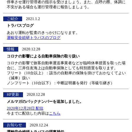
停車させ運行管理者の指示を受けましょう。また、点呼の際、体調に
不安がある場合も運行管理者に報告しましょう。
ご紹介
2021.1.2
トラバスブログ
あおり運転が監査のきっかけになります。
運輸安全総研トラバスのブログ
情報
2020.12.28
コロナの影響による自動車保険の取り扱い
コロナの影響で旅客自動車運送事業者などが臨時休車措置を取った場
合に、三井住友海上は自動車保険としても特別措置を取ります。
フリート（10台以上）：該当の自動車の保険を掛けておかなくてよい
（減車）扱い
ノンフリート（10台以下）：中断証明書を発行（等級引継ぎ）
HP更新
2020.12.28
メルマガのバックナンバーを追加しました。
2020年12月28日 配信
今までに配信した内容は
こちら
お知らせ
2020.12.24