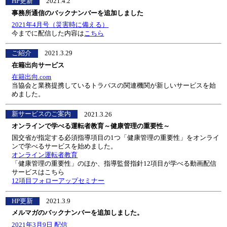
HP更新
2021.4.2
事務所通信のバックナンバーを追加しました
2021年4月号（災害時に備える）
今までに配信した内容は
こちら
ご紹介
2021.3.29
在籍出向サービス
在籍出向.com
当協会と業務提携しているトラバスの関連機関が新しいサービスを始
めました。
新サービスのご案内
2021.3.26
オンラインで学べる運転者教育～健康管理の重要性～
国交省が指定する必須指導項目の1つ「健康管理の重要性」をオンライ
ンで学べるサービスを始めました。
オンライン運転者教育
「健康管理の重要性」のほか、指導監督指針12項目が学べる動画配信
サービスはこちら
12項目フォローアップセミナー
HP更新
2021.3.9
メルマガのバックナンバーを追加しました。
2021年3月9日 配信