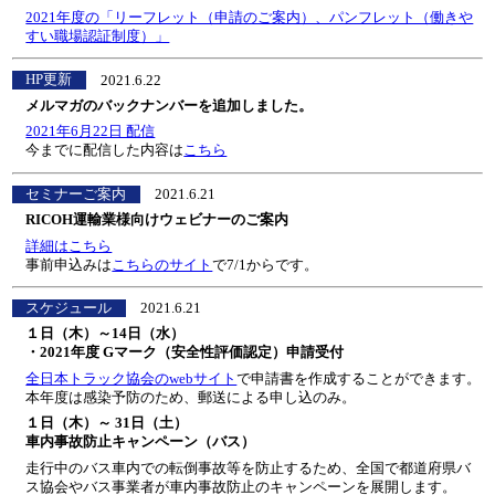
2021年度の「リーフレット（申請のご案内）、パンフレット（働きや
すい職場認証制度）」
HP更新
2021.6.22
メルマガのバックナンバーを追加しました。
2021年6月22日 配信
今までに配信した内容は
こちら
セミナーご案内
2021.6.21
RICOH運輸業様向けウェビナーのご案内
詳細はこちら
事前申込みは
こちらのサイト
で7/1からです。
スケジュール
2021.6.21
１日（木）～14日（水）
・2021年度 Gマーク（安全性評価認定）申請受付
全日本トラック協会のwebサイト
で申請書を作成することができます。
本年度は感染予防のため、郵送による申し込のみ。
１日（木）～ 31日（土）
車内事故防止キャンペーン（バス）
走行中のバス車内での転倒事故等を防止するため、全国で都道府県バ
ス協会やバス事業者が車内事故防止のキャンペーンを展開します。