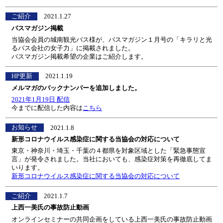
ご紹介
2021.1.27
バスマガジン掲載
当協会会員の城南観光バス様が、バスマガジン１月号の「キラリと光
るバス会社の女子力」に掲載されました。
バスマガジン掲載希望の企業はご紹介します。
HP更新
2021.1.19
メルマガのバックナンバーを追加しました。
2021年1月19日 配信
今までに配信した内容は
こちら
お知らせ
2021.1.8
新形コロナウイルス感染症に関する当協会の対応について
東京・神奈川・埼玉・千葉の４都県を対象区域とした「緊急事態宣
言」が発令されました。当社においても、感染症対策を再徹底してま
いります。
新形コロナウイルス感染症に関する当協会の対応について
ご紹介
2021.1.7
上西一美氏の事故防止動画
オンラインセミナーの共同企画をしている上西一美氏の事故防止動画