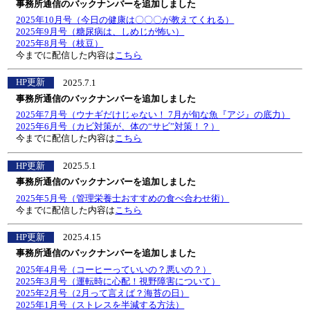
事務所通信のバックナンバーを追加しました
2025年10月号（今日の健康は〇〇〇が教えてくれる）
2025年9月号（糖尿病は、しめじが怖い）
2025年8月号（枝豆）
今までに配信した内容は
こちら
HP更新
2025.7.1
事務所通信のバックナンバーを追加しました
2025年7月号（ウナギだけじゃない！ 7月が旬な魚『アジ』の底力）
2025年6月号（カビ対策が、体の“サビ”対策！？）
今までに配信した内容は
こちら
HP更新
2025.5.1
事務所通信のバックナンバーを追加しました
2025年5月号（管理栄養士おすすめの食べ合わせ術）
今までに配信した内容は
こちら
HP更新
2025.4.15
事務所通信のバックナンバーを追加しました
2025年4月号（コーヒーっていいの？悪いの？）
2025年3月号（運転時に心配！視野障害について）
2025年2月号（2月って言えば？海苔の日）
2025年1月号（ストレスを半減する方法）