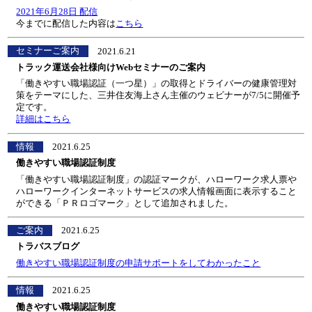
2021年6月28日 配信
今までに配信した内容は
こちら
セミナーご案内
2021.6.21
トラック運送会社様向けWebセミナーのご案内
「働きやすい職場認証（一つ星）」の取得とドライバーの健康管理対
策をテーマにした、三井住友海上さん主催のウェビナーが7/5に開催予
定です。
詳細はこちら
情報
2021.6.25
働きやすい職場認証制度
「働きやすい職場認証制度」の認証マークが、ハローワーク求人票や
ハローワークインターネットサービスの求人情報画面に表示すること
ができる「ＰＲロゴマーク」として追加されました。
ご案内
2021.6.25
トラバスブログ
働きやすい職場認証制度の申請サポートをしてわかったこと
情報
2021.6.25
働きやすい職場認証制度