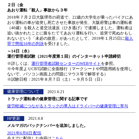
２日（金
あおり運転「殺人」事故から３年
2018年７月２日大阪堺市の府道で、22歳の大学生が乗ったバイクにあ
おり運転の車が追突し死亡させた事故が発生、大阪府警は車の運転者
（40歳）を殺人と道交法違反（ひき逃げ）で逮捕しました。運転者は
追い抜かれたことに腹をたててあおり運転を行い、追突で死ぬかもし
れないという「未必の故意」があったとして、2019年１月25日に
殺人
罪で懲役16年の判決
を受けました。
～14日（水）
運行管理者試験（2021年度第１回）のインターネット申請締切
※詳しくは、
運行管理者試験センターのWEBサイト
を参照。
※今年度よりCBT試験に全面移行（マークシートや問題用紙を使用し
ないで、パソコン画面上の問題にマウス等で解答する）
※試験日程：2021年８月７日（土）～９月５日（日）
健康管理について
2021.6.21
トラック運転者の健康管理に関する記事です
疲労軽減につながるトラックの導入はドライバーの健康管理に寄与
HP更新
2021.6.8
メルマガのバックナンバーを追加しました。
2021年6月8日 配信
今までに配信した内容は
こちら