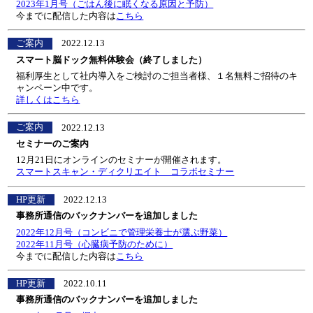
2023年1月号（ごはん後に眠くなる原因と予防）
今までに配信した内容は
こちら
ご案内
2022.12.13
スマート脳ドック無料体験会（終了しました）
福利厚生として社内導入をご検討のご担当者様、１名無料ご招待のキ
ャンペーン中です。
詳しくはこちら
ご案内
2022.12.13
セミナーのご案内
12月21日にオンラインのセミナーが開催されます。
スマートスキャン・ディクリエイト コラボセミナー
HP更新
2022.12.13
事務所通信のバックナンバーを追加しました
2022年12月号（コンビニで管理栄養士が選ぶ野菜）
2022年11月号（心臓病予防のために）
今までに配信した内容は
こちら
HP更新
2022.10.11
事務所通信のバックナンバーを追加しました