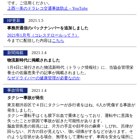
です。ご活用ください。
上西一美のドラレコ交通事故防止 – YouTube
HP更新
2021.1.5
事務所通信のバックナンバーを追加しました
2021年1月号（コレステロールって？）
今までに配信した内容は
こちら
新聞掲載
2021.1.4
物流新時代に掲載されました
1月4日に発行された物流新時代（トラック情報社）に、当協会管理栄
養士の佐藤恵美子の記事が掲載されました。
なぜドライバーの健康管理が必要なのか
事故情報
2021.1.4
タクシー事故が発生
東京都渋谷区で４日にタクシーが歩行者をはね、6人が死傷する事故が
発生しました。
タクシー運転手はくも膜下出血で重体となっており、運転中に意識を
失ったことが原因で事故が起きた可能性があります。
脳血管疾患の前兆には、片方の手足や顔半分の麻痺・しびれ、呂律が
回らない、片方の目が見えない、強い頭痛がするなどがあります。そ
のような症状がある場合、無理をして運転せず、車両を安全な場所に